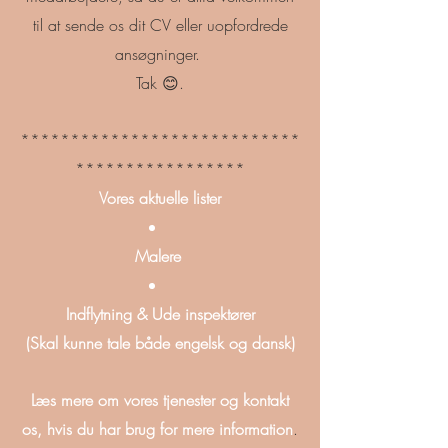
til at sende os dit CV eller uopfordrede
ansøgninger.
Tak 😊.
****************************
*****************
Vores aktuelle lister
Malere
Indflytning & Ude inspektører
(Skal kunne tale både engelsk og dansk)
Læs mere om vores tjenester og kontakt
os, hvis du har brug for mere information
.