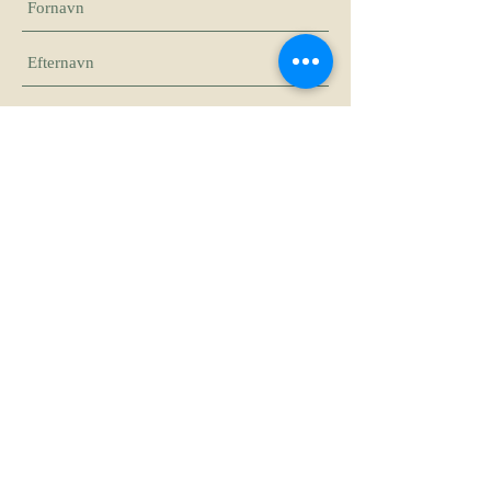
Indsend
Tlf.:
50 64 53 47