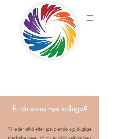
Touch Painters
ApS
Malere med et professionelt præg.
Er du vores nye kollega?
Vi leder altid efter sprudlende og dygtige
medarbejdere, så du er altid velkommen