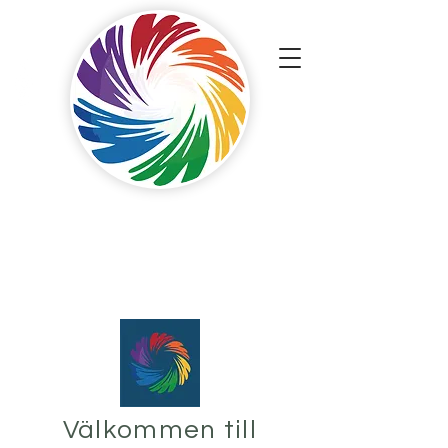
Touch Painters
ApS
Målare med en professionell touch.
Välkommen till